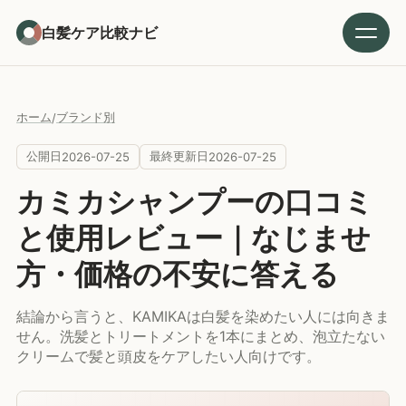
白髪ケア比較ナビ
メニ
ホーム
ブランド別
/
公開日
最終更新日
2026-07-25
2026-07-25
カミカシャンプーの口コミ
と使用レビュー｜なじませ
方・価格の不安に答える
結論から言うと、KAMIKAは白髪を染めたい人には向きま
せん。洗髪とトリートメントを1本にまとめ、泡立たない
クリームで髪と頭皮をケアしたい人向けです。