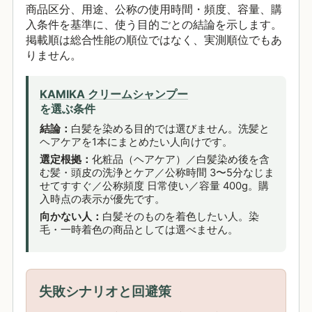
商品区分、用途、公称の使用時間・頻度、容量、購
入条件を基準に、使う目的ごとの結論を示します。
掲載順は総合性能の順位ではなく、実測順位でもあ
りません。
KAMIKA クリームシャンプー
を選ぶ条件
結論：
白髪を染める目的では選びません。洗髪と
ヘアケアを1本にまとめたい人向けです。
選定根拠：
化粧品（ヘアケア）／白髪染め後を含
む髪・頭皮の洗浄とケア／公称時間 3〜5分なじま
せてすすぐ／公称頻度 日常使い／容量 400g。購
入時点の表示が優先です。
向かない人：
白髪そのものを着色したい人。染
毛・一時着色の商品としては選べません。
失敗シナリオと回避策