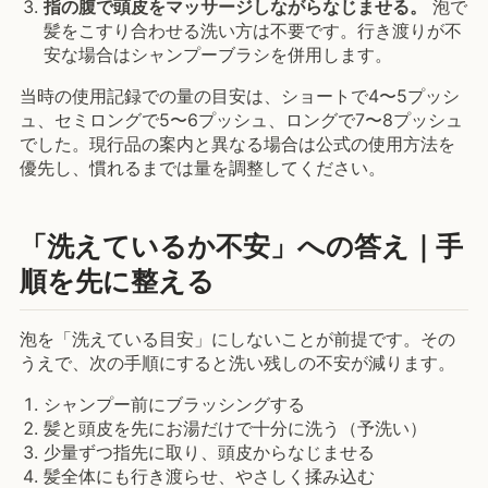
指の腹で頭皮をマッサージしながらなじませる。
泡で
髪をこすり合わせる洗い方は不要です。行き渡りが不
安な場合はシャンプーブラシを併用します。
当時の使用記録での量の目安は、ショートで4〜5プッシ
ュ、セミロングで5〜6プッシュ、ロングで7〜8プッシュ
でした。現行品の案内と異なる場合は公式の使用方法を
優先し、慣れるまでは量を調整してください。
「洗えているか不安」への答え｜手
順を先に整える
泡を「洗えている目安」にしないことが前提です。その
うえで、次の手順にすると洗い残しの不安が減ります。
シャンプー前にブラッシングする
髪と頭皮を先にお湯だけで十分に洗う（予洗い）
少量ずつ指先に取り、頭皮からなじませる
髪全体にも行き渡らせ、やさしく揉み込む