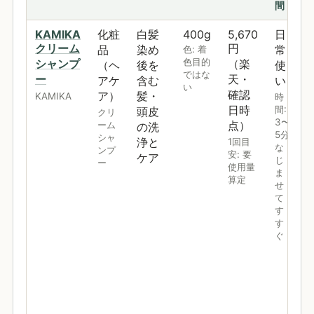
間
KAMIKA
化粧
白髪
400g
5,670
日
クリーム
円
品
染め
常
色: 着
色目的
シャンプ
（楽
（ヘ
後を
使
ではな
ー
天・
アケ
含む
い
い
確認
ア）
髪・
KAMIKA
時
日時
間:
頭皮
クリ
3〜
点）
ーム
の洗
5分
シャ
浄と
1回目
な
ンプ
安: 要
ケア
じ
ー
使用量
ま
算定
せ
て
す
す
ぐ